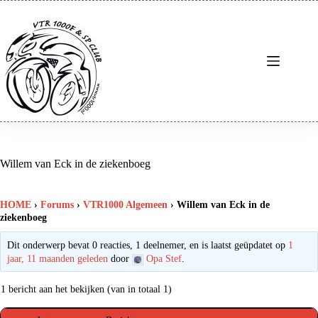
Ga
naar
de
inhoud
Willem van Eck in de ziekenboeg
HOME
›
Forums
›
VTR1000 Algemeen
›
Willem van Eck in de
ziekenboeg
Dit onderwerp bevat 0 reacties, 1 deelnemer, en is laatst geüpdatet op
1
jaar, 11 maanden geleden
door
Opa Stef
.
1 bericht aan het bekijken (van in totaal 1)