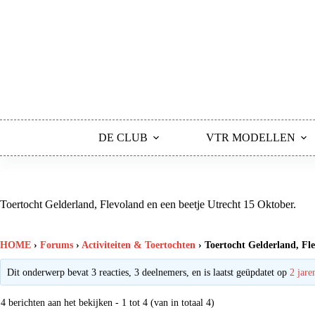
Ga
naar
de
inhoud
DE CLUB
VTR MODELLEN
Toertocht Gelderland, Flevoland en een beetje Utrecht 15 Oktober.
HOME
›
Forums
›
Activiteiten & Toertochten
›
Toertocht Gelderland, Fle
Dit onderwerp bevat 3 reacties, 3 deelnemers, en is laatst geüpdatet op
2 jare
4 berichten aan het bekijken - 1 tot 4 (van in totaal 4)