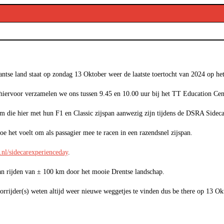
ntse land staat op zondag 13 Oktober weer de laatste toertocht van 2024 op h
iervoor verzamelen we ons tussen 9.45 en 10.00 uur bij het TT Education Centr
eam die hier met hun F1 en Classic zijspan aanwezig zijn tijdens de DSRA Sidec
e het voelt om als passagier mee te racen in een razendsnel zijspan.
a.nl/sidecarexperienceday
.
aan rijden van ± 100 km door het mooie Drentse landschap.
rrijder(s) weten altijd weer nieuwe weggetjes te vinden dus be there op 13 Ok