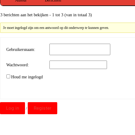
Auteur
Berichten
3 berichten aan het bekijken - 1 tot 3 (van in totaal 3)
Je moet ingelogd zijn om een antwoord op dit onderwerp te kunnen geven.
Gebruikersnaam:
Wachtwoord:
Houd me ingelogd
Log in
Register
/