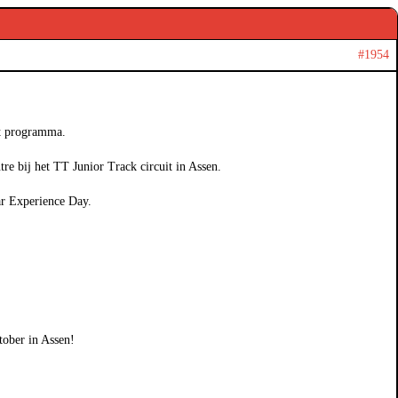
#1954
et programma.
e bij het TT Junior Track circuit in Assen.
ar Experience Day.
tober in Assen!