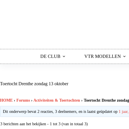
Ga
naar
de
inhoud
DE CLUB
VTR MODELLEN
Toertocht Drenthe zondag 13 oktober
HOME
›
Forums
›
Activiteiten & Toertochten
›
Toertocht Drenthe zondag
Dit onderwerp bevat 2 reacties, 3 deelnemers, en is laatst geüpdatet op
1 jaar
3 berichten aan het bekijken - 1 tot 3 (van in totaal 3)