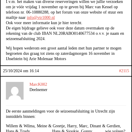
I.v.m. het maken van diverse reserveringen willen we jullie verzoeken
om je vóór vrijdag 1 november op te geven bij Marc van Kessel op
telefoon nr. 06-10880288, op het forum van onze website of stuur een
mailtje naar
info@vtr1000.nl
Ook voor meer informatie kun je hier terecht.
De eigen bijdrage gelieve ook voor deze datum overmaken op de
rekening van de club IBAN NL20RABO0140677534 o.v.v. je naam en
seizoensafsluiting 2024.
Wij hopen wederom een groot aantal leden met hun partner te mogen
begroeten dus graag tot ziens op zaterdagmorgen 16 november in
IJsselstein bij Arie Molenaar Motors
25/10/2024 om 16:14
#2115
MarcK002
Deelnemer
De eerste aanmeldingen voor de seizoensafsluiting in Utrecht zijn
inmiddels binnen:
Willem & Wilma, Meine & Greetje, Harry, Marc, Dinant & Gerdien,
Hans & Trudy, Hans & Sjoukje, Gonny …….. wie volgen?