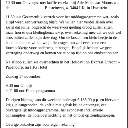
10.30 uur Ontvangst met koffie en vlaai bij Arie Molenaar Motors aan
de Einsteinweg 4, 3404 LK in IJsselstein
11.30 uur Gezamenlijk vertrek voor het middagprogramma wat, zoals
altijd weer, een verrassing blijft. We willen hier verder alleen over
kwijt dat jullie, ongeacht de weersvoorspelling droog zullen zitten,
maar hou er qua kledingkeuze s.v.p. even rekening mee dat we ook wel
eens buiten zullen zijn deze dag. Om de kosten een klein beetje in de
hand te houden willen we jullie vragen om zelf even voor een
lunchpakketje voor onderweg te zorgen. Hopelijk hebben we geen
vertraging onderweg en komen we stipt op tijd op ons eindstation aan!
Na afloop zullen we overnachten in het Holiday Inn Express Utrecht –
Papendorp, an IHG Hotel
Zondag 17 november:
9.30 uur Ontbijt
± 11.00 uur Einde programma
De eigen bijdrage aan dit weekend bedraagt € 185,00 p.p. en hiervoor
krijg je aangeboden; de koffie met gebak bij de ontvangst, een
onvergetelijk middagprogramma, het avondeten incl. enkele
consumpties, de hotelovernachting en het ontbijt op zondagmorgen.
Overige onkosten zijn voor eigen rekening.