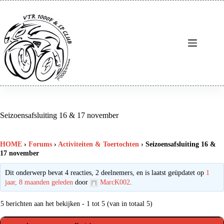
Ga
naar
de
inhoud
Seizoensafsluiting 16 & 17 november
HOME
›
Forums
›
Activiteiten & Toertochten
›
Seizoensafsluiting 16 &
17 november
Dit onderwerp bevat 4 reacties, 2 deelnemers, en is laatst geüpdatet op
1
jaar, 8 maanden geleden
door
MarcK002
.
5 berichten aan het bekijken - 1 tot 5 (van in totaal 5)