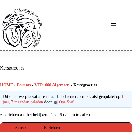
Ga
naar
de
inhoud
Kerstgroetjes
HOME
›
Forums
›
VTR1000 Algemeen
›
Kerstgroetjes
Dit onderwerp bevat 5 reacties, 4 deelnemers, en is laatst geüpdatet op
1
jaar, 7 maanden geleden
door
Opa Stef
.
6 berichten aan het bekijken - 1 tot 6 (van in totaal 6)
Auteur
Berichten