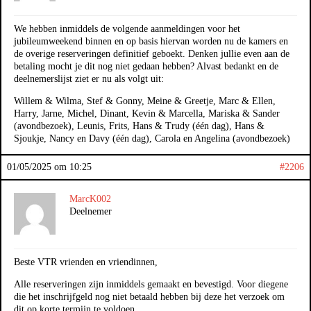
We hebben inmiddels de volgende aanmeldingen voor het
jubileumweekend binnen en op basis hiervan worden nu de kamers en
de overige reserveringen definitief geboekt. Denken jullie even aan de
betaling mocht je dit nog niet gedaan hebben? Alvast bedankt en de
deelnemerslijst ziet er nu als volgt uit:
Willem & Wilma, Stef & Gonny, Meine & Greetje, Marc & Ellen,
Harry, Jarne, Michel, Dinant, Kevin & Marcella, Mariska & Sander
(avondbezoek), Leunis, Frits, Hans & Trudy (één dag), Hans &
Sjoukje, Nancy en Davy (één dag), Carola en Angelina (avondbezoek)
01/05/2025 om 10:25
#2206
MarcK002
Deelnemer
Beste VTR vrienden en vriendinnen,
Alle reserveringen zijn inmiddels gemaakt en bevestigd. Voor diegene
die het inschrijfgeld nog niet betaald hebben bij deze het verzoek om
dit op korte termijn te voldoen.