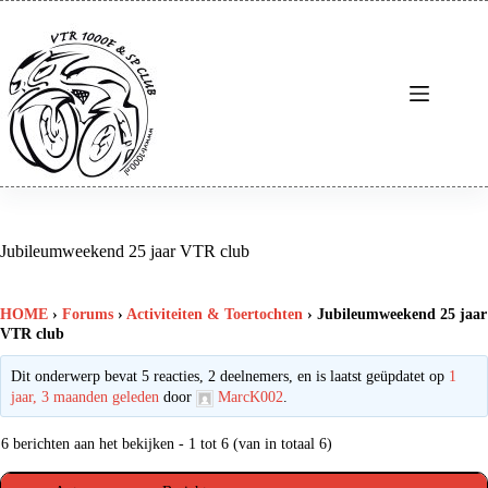
Ga
naar
de
inhoud
Jubileumweekend 25 jaar VTR club
HOME
›
Forums
›
Activiteiten & Toertochten
›
Jubileumweekend 25 jaar
VTR club
Dit onderwerp bevat 5 reacties, 2 deelnemers, en is laatst geüpdatet op
1
jaar, 3 maanden geleden
door
MarcK002
.
6 berichten aan het bekijken - 1 tot 6 (van in totaal 6)