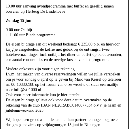
19.00 uur aanvang avondprogramma met buffet en gezellig samen
borrelen bij Herberg De Lindehoeve
Zondag 15 juni
9.00 uur Ontbijt
± 11.00 uur Einde programma
De eigen bijdrage aan dit weekend bedraagt € 235,00 p.p. en hiervoor
krijg je aangeboden; de koffie met gebak bij de ontvangst, twee
hotelovernachtingen incl. ontbijt, het diner en buffet op beide avonden,
een aantal consumpties en de overige kosten van het programma.
Verdere onkosten zijn voor eigen rekening.
I.v.m. het maken van diverse reserveringen willen we jullie verzoeken
om je vóór zondag 6 april op te geven bij Marc van Kessel op telefoon
nr. 06-10880288, op het forum van onze website of stuur een mailtje
naar info@vtr1000.nl
Ook voor meer informatie kun je hier terecht.
De eigen bijdrage gelieve ook voor deze datum overmaken op de
rekening van de club IBAN NL20RABO0140677534 o.v.v. je naam en
jubileumweekend 2025.
Wij hopen een groot aantal leden met hun partner te mogen begroeten
dus graag tot ziens op vrijdagmorgen 13 juni in Nijmegen.