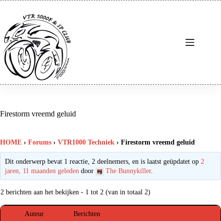
Ga
naar
de
inhoud
Firestorm vreemd geluid
HOME
›
Forums
›
VTR1000 Techniek
›
Firestorm vreemd geluid
Dit onderwerp bevat 1 reactie, 2 deelnemers, en is laatst geüpdatet op
2
jaren, 11 maanden geleden
door
The Bunnykiller
.
2 berichten aan het bekijken - 1 tot 2 (van in totaal 2)
Auteur
Berichten