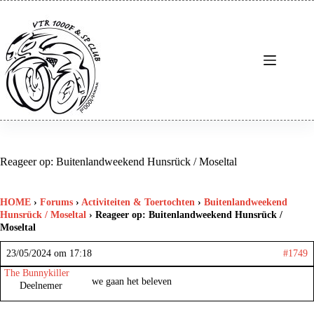
Ga
naar
de
inhoud
Reageer op: Buitenlandweekend Hunsrück / Moseltal
HOME
›
Forums
›
Activiteiten & Toertochten
›
Buitenlandweekend
Hunsrück / Moseltal
›
Reageer op: Buitenlandweekend Hunsrück /
Moseltal
23/05/2024 om 17:18
#1749
The Bunnykiller
we gaan het beleven
Deelnemer