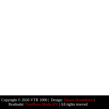
Copyright © 2026 VTR 1000 | Design:
Dinant Hendriksen
|
Realisatie:
YourPress Media BV
| All rights reseved