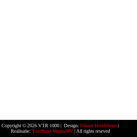
Copyright © 2026 VTR 1000 | Design:
Dinant Hendriksen
|
Realisatie:
YourPress Media BV
| All rights reseved