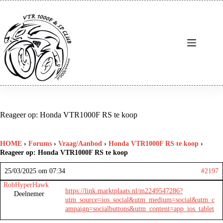
Ga
naar
de
inhoud
Reageer op: Honda VTR1000F RS te koop
HOME
›
Forums
›
Vraag/Aanbod
›
Honda VTR1000F RS te koop
›
Reageer op: Honda VTR1000F RS te koop
25/03/2025 om 07:34
#2197
RobHyperHawk
https://link.marktplaats.nl/m2249547286?
Deelnemer
utm_source=ios_social&utm_medium=social&utm_c
ampaign=socialbuttons&utm_content=app_ios_tablet