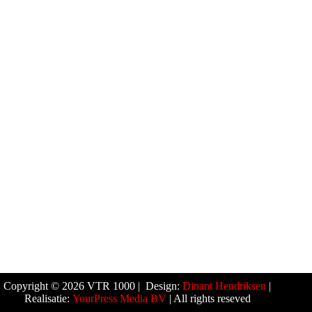
Copyright © 2026 VTR 1000 | Design:
Dinant Hendriksen
|
Realisatie:
YourPress Media BV
| All rights reseved