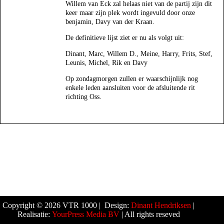
Willem van Eck zal helaas niet van de partij zijn dit
keer maar zijn plek wordt ingevuld door onze
benjamin, Davy van der Kraan.
De definitieve lijst ziet er nu als volgt uit:
Dinant, Marc, Willem D., Meine, Harry, Frits, Stef,
Leunis, Michel, Rik en Davy
Op zondagmorgen zullen er waarschijnlijk nog
enkele leden aansluiten voor de afsluitende rit
richting Oss.
Copyright © 2026 VTR 1000 | Design:
Dinant Hendriksen
|
Realisatie:
YourPress Media BV
| All rights reseved