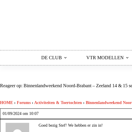
Ga
naar
de
inhoud
DE CLUB
VTR MODELLEN
Reageer op: Binnenlandweekend Noord-Brabant – Zeeland 14 & 15 s
HOME
›
Forums
›
Activiteiten & Toertochten
›
Binnenlandweekend Noord
01/09/2024 om 10:07
Goed bezig Stef! We hebben er zin in!