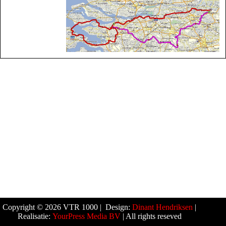
Copyright © 2026 VTR 1000 | Design:
Dinant Hendriksen
|
Realisatie:
YourPress Media BV
| All rights reseved