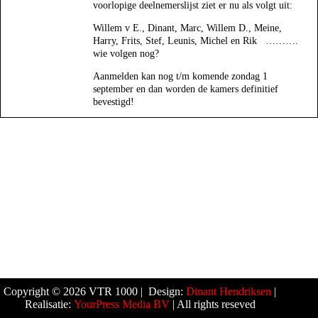
voorlopige deelnemerslijst ziet er nu als volgt uit:
Willem v E., Dinant, Marc, Willem D., Meine,
Harry, Frits, Stef, Leunis, Michel en Rik ……….
wie volgen nog?
Aanmelden kan nog t/m komende zondag 1
september en dan worden de kamers definitief
bevestigd!
Copyright © 2026 VTR 1000 | Design:
Dinant Hendriksen
|
Realisatie:
YourPress Media BV
| All rights reseved