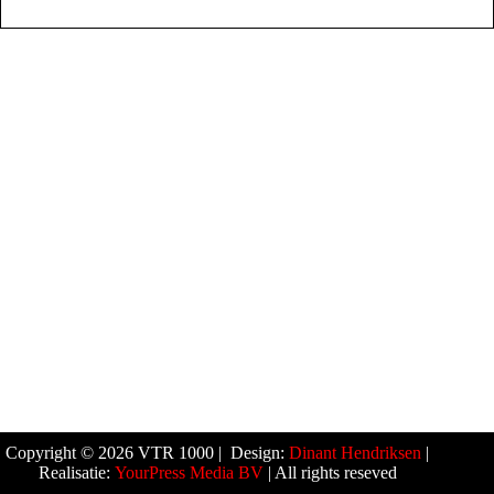
Copyright © 2026 VTR 1000 | Design:
Dinant Hendriksen
|
Realisatie:
YourPress Media BV
| All rights reseved