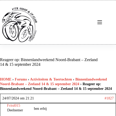
Ga
naar
de
inhoud
Reageer op: Binnenlandweekend Noord-Brabant – Zeeland
14 & 15 september 2024
HOME
›
Forums
›
Activiteiten & Toertochten
›
Binnenlandweekend
Noord-Brabant – Zeeland 14 & 15 september 2024
›
Reageer op:
Binnenlandweekend Noord-Brabant – Zeeland 14 & 15 september 2024
24/07/2024 om 21:21
#1827
Fritsl015
ben erbij
Deelnemer