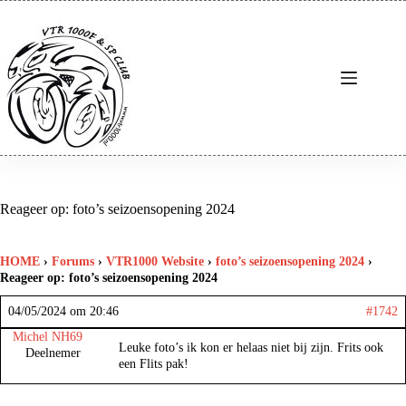
Ga
naar
de
inhoud
Reageer op: foto’s seizoensopening 2024
HOME
›
Forums
›
VTR1000 Website
›
foto’s seizoensopening 2024
›
Reageer op: foto’s seizoensopening 2024
04/05/2024 om 20:46
#1742
Michel NH69
Leuke foto’s ik kon er helaas niet bij zijn. Frits ook
Deelnemer
een Flits pak!