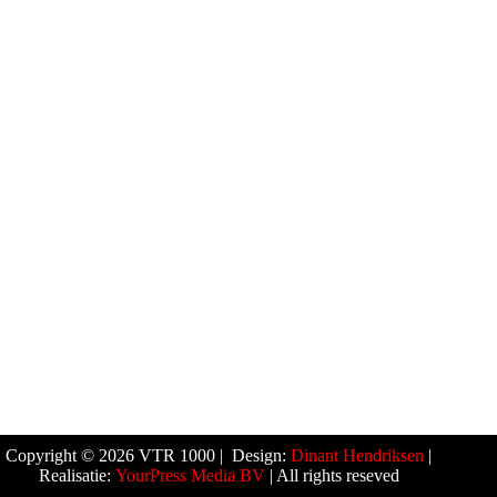
Copyright © 2026 VTR 1000 | Design:
Dinant Hendriksen
|
Realisatie:
YourPress Media BV
| All rights reseved