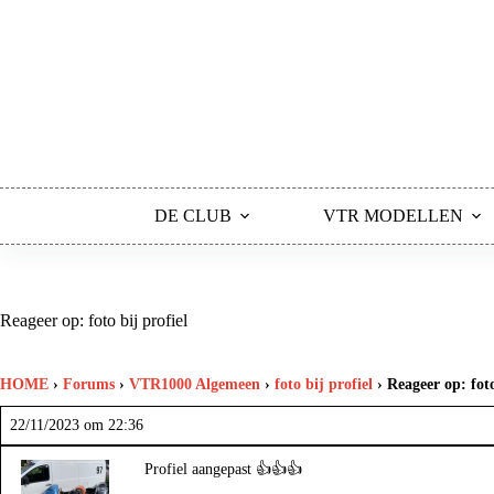
Ga
naar
de
inhoud
DE CLUB
VTR MODELLEN
Reageer op: foto bij profiel
HOME
›
Forums
›
VTR1000 Algemeen
›
foto bij profiel
›
Reageer op: foto
22/11/2023 om 22:36
Profiel aangepast 👍👍👍