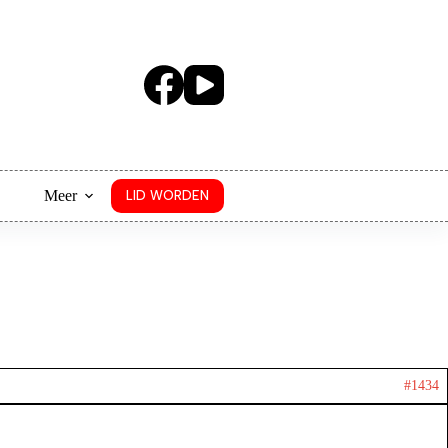
Meer
LID WORDEN
#1434