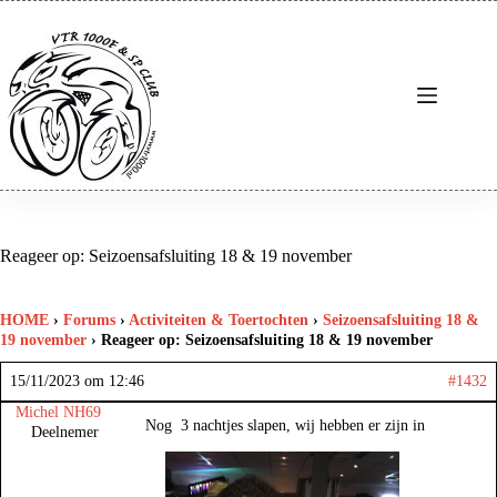
Ga
naar
de
inhoud
Reageer op: Seizoensafsluiting 18 & 19 november
HOME
›
Forums
›
Activiteiten & Toertochten
›
Seizoensafsluiting 18 &
19 november
›
Reageer op: Seizoensafsluiting 18 & 19 november
15/11/2023 om 12:46
#1432
Michel NH69
Nog 3 nachtjes slapen, wij hebben er zijn in
Deelnemer