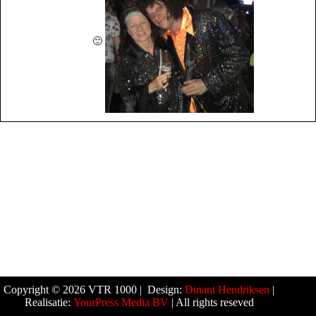
🙂
Copyright © 2026 VTR 1000 | Design:
Dinant Hendriksen
|
Realisatie:
YourPress Media BV
| All rights reseved