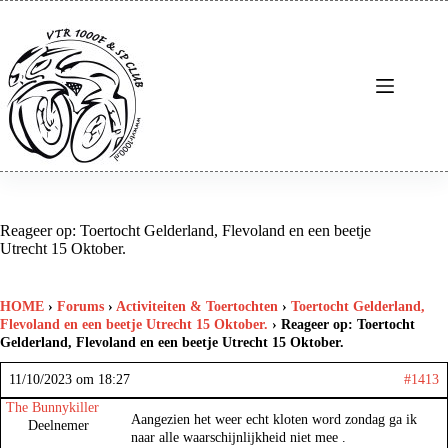
Ga
naar
de
inhoud
Reageer op: Toertocht Gelderland, Flevoland en een beetje
Utrecht 15 Oktober.
HOME
›
Forums
›
Activiteiten & Toertochten
›
Toertocht Gelderland,
Flevoland en een beetje Utrecht 15 Oktober.
›
Reageer op: Toertocht
Gelderland, Flevoland en een beetje Utrecht 15 Oktober.
11/10/2023 om 18:27
#1413
The Bunnykiller
Aangezien het weer echt kloten word zondag ga ik
Deelnemer
naar alle waarschijnlijkheid niet mee .