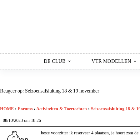
Ga
naar
de
inhoud
DE CLUB
VTR MODELLEN
Reageer op: Seizoensafsluiting 18 & 19 november
HOME
›
Forums
›
Activiteiten & Toertochten
›
Seizoensafsluiting 18 & 
08/10/2023 om 18:26
beste voorzitter ik reserveer 4 plaatsen, je hoort zsm de