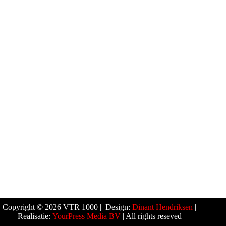
Copyright © 2026 VTR 1000 | Design:
Dinant Hendriksen
|
Realisatie:
YourPress Media BV
| All rights reseved