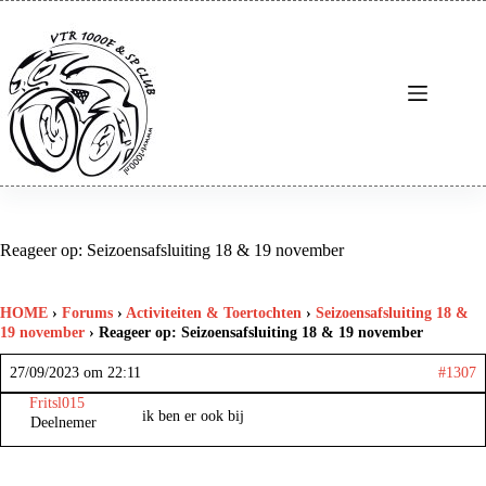
Ga
naar
de
inhoud
Reageer op: Seizoensafsluiting 18 & 19 november
HOME
›
Forums
›
Activiteiten & Toertochten
›
Seizoensafsluiting 18 &
19 november
›
Reageer op: Seizoensafsluiting 18 & 19 november
27/09/2023 om 22:11
#1307
Fritsl015
ik ben er ook bij
Deelnemer