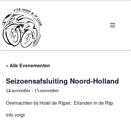
Ga
naar
de
inhoud
« Alle Evenementen
Seizoensafsluiting Noord-Holland
14-november
-
15-november
Overnachten bij Hotel de Rijper, Eilanden in de Rijp
info volgt