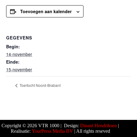
Toevoegen aan kalender
GEGEVENS
Begin:
14-november
Einde:
15-november
Toertocht Noord-Brabant
Copyright © 2026 VTR 1000 | Design:
Dinant Hendriksen
|
Realisatie:
YourPress Media BV
| All rights reseved