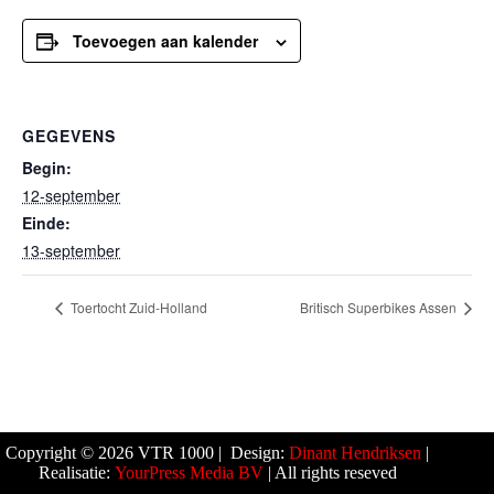
Toevoegen aan kalender
GEGEVENS
Begin:
12-september
Einde:
13-september
Toertocht Zuid-Holland
Britisch Superbikes Assen
Copyright © 2026 VTR 1000 | Design:
Dinant Hendriksen
|
Realisatie:
YourPress Media BV
| All rights reseved