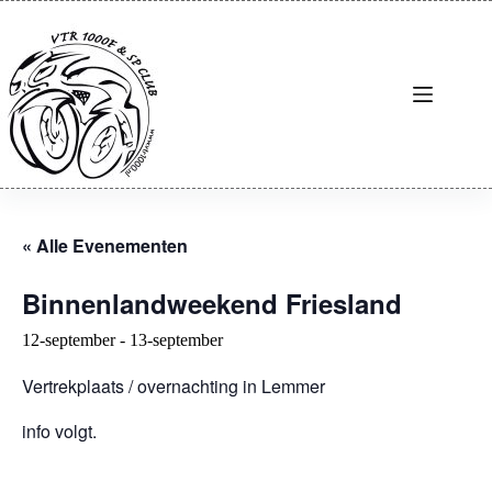
Ga
naar
de
inhoud
« Alle Evenementen
Binnenlandweekend Friesland
12-september
-
13-september
Vertrekplaats / overnachting in Lemmer
info volgt.